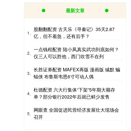
最新文章
股翻翻配资 古天乐《寻秦记》35天2.87
1、
亿，但不着急，还有后手？
一点钱程配资 陆小凤真实武功到底如何？
2、
仅三人可以胜他，西门吹雪不在列
长胜证券配资 MAFEX再版 漫画版 缄默 蝙
3、
蝠侠 布鲁斯韦恩6寸可动人偶
杜德配资 六大行集体“下架”5年期大额存
4、
单？部分银行2022年后就已鲜少发售
网眼查 全国促进民营经济发展壮大现场会
5、
召开