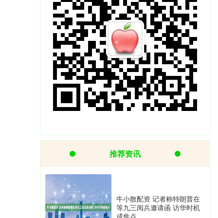
推荐资讯
牛小散配资 记者称特朗普在
等九三阅兵邀请函 访华时机
成焦点