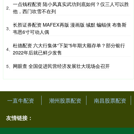
一点钱程配资 陆小凤真实武功到底如何？仅三人可以胜
2、
他，西门吹雪不在列
长胜证券配资 MAFEX再版 漫画版 缄默 蝙蝠侠 布鲁斯
3、
韦恩6寸可动人偶
杜德配资 六大行集体“下架”5年期大额存单？部分银行
4、
2022年后就已鲜少发售
网眼查 全国促进民营经济发展壮大现场会召开
5、
一直牛配资
潮州股票配资
南昌股票配资
友情链接：