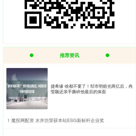
推荐资讯
捷希缘 啥都不要了！邹市明赔光两亿后，冉
莹颖还亲手撕碎他最后的体面
​魔投网配资 水井坊荣获本站ESG新标杆企业奖
1