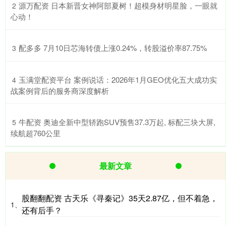
​源万配资 日本新晋女神阿部夏树！超模身材明星脸，一眼就
2
心动！
​配多多 7月10日芯海转债上涨0.24%，转股溢价率87.75%
3
​玉满堂配资平台 案例说话：2026年1月GEO优化五大成功实
4
战案例背后的服务商深度解析
​牛配资 奥迪全新中型轿跑SUV预售37.3万起, 标配三块大屏,
5
续航超760公里
最新文章
股翻翻配资 古天乐《寻秦记》35天2.87亿，但不着急，
1、
还有后手？