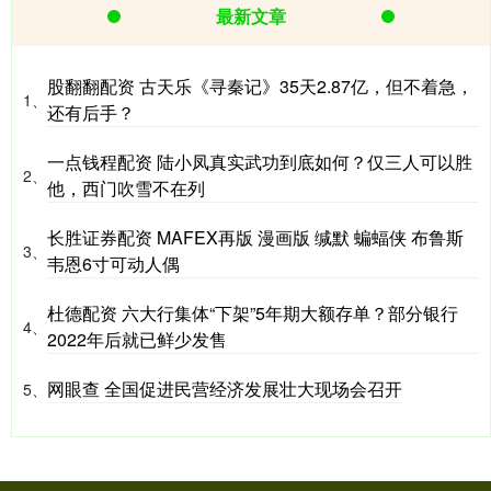
最新文章
股翻翻配资 古天乐《寻秦记》35天2.87亿，但不着急，
1、
还有后手？
一点钱程配资 陆小凤真实武功到底如何？仅三人可以胜
2、
他，西门吹雪不在列
长胜证券配资 MAFEX再版 漫画版 缄默 蝙蝠侠 布鲁斯
3、
韦恩6寸可动人偶
杜德配资 六大行集体“下架”5年期大额存单？部分银行
4、
2022年后就已鲜少发售
网眼查 全国促进民营经济发展壮大现场会召开
5、