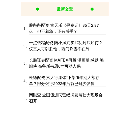
最新文章
股翻翻配资 古天乐《寻秦记》35天2.87
1、
亿，但不着急，还有后手？
一点钱程配资 陆小凤真实武功到底如何？
2、
仅三人可以胜他，西门吹雪不在列
长胜证券配资 MAFEX再版 漫画版 缄默 蝙
3、
蝠侠 布鲁斯韦恩6寸可动人偶
杜德配资 六大行集体“下架”5年期大额存
4、
单？部分银行2022年后就已鲜少发售
网眼查 全国促进民营经济发展壮大现场会
5、
召开