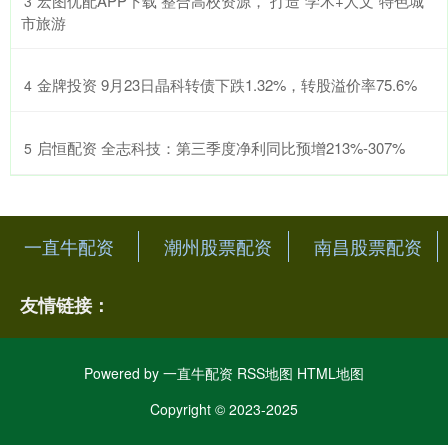
​宏图优配APP下载 整合高校资源， 打造“学术+人文”特色城
3
市旅游
​金牌投资 9月23日晶科转债下跌1.32%，转股溢价率75.6%
4
​启恒配资 全志科技：第三季度净利同比预增213%-307%
5
一直牛配资
潮州股票配资
南昌股票配资
友情链接：
Powered by
一直牛配资
RSS地图
HTML地图
Copyright
© 2023-2025