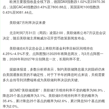
欧洲主要股指收盘全线下跌，德国DAX指数跌1.02%至23970.36
点，法国CAC40指数跌0.43%至7800.88点，英国富时100指数跌
0.43%至9081.44点。
美联储7月利率决议来袭
北京时间7月31日（周四）凌晨2:00，美联储将公布7月议息会议
决定，随后美联储主席鲍威尔召开货币政策新闻发布会。
美联储在6月议息会议上将联邦基金利率目标区间维持在
4.25%~4.5%不变。点阵图预计2025年将降息两次，与3月点阵图一
致，2026年和2027年分别降息一次，长期利率不变。
据媒体报道，多数分析师表示，制约美联储降息最大的阻碍仍来
自美国通胀前景的不确定性，对于下半年的降息时点来说，关税需要
多久会传导到消费端将成为美联储利率决议的关键。
据CME“美联储观察”：美联储7月维持利率不变的概率为96.9%，
降息25个基点的概率为3.1%。美联储9月维持利率不变的概率为
35.4%，累计降息25个基点的概率为62.6%，累计降息50个基点的概
率为2.0%。