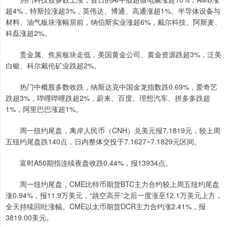
超4%，特斯拉涨超3%，英伟达、博通、高通涨超1%。半导体设备与
材料、油气板块涨幅居前，纳伯斯实业涨超6%，戴尔科技、阿斯麦、
科磊涨超2%。
贵金属、焦炭板块走低，美国黄金公司、黄金资源跌超3%，泛美
白银、科尔戴伦矿业跌超2%。
热门中概股多数收跌，纳斯达克中国金龙指数跌0.69%，爱奇艺
跌超3%，哔哩哔哩跌超2%，蔚来、百度、理想汽车、拼多多跌超
1%，阿里巴巴涨超1%。
周一纽约尾盘，离岸人民币（CNH）兑美元报7.1819元，较上周
五纽约尾盘跌140点，日内整体交投于7.1627~7.1829元区间。
富时A50期指连续夜盘收跌0.44%，报13934点。
周一纽约尾盘，CME比特币期货BTC主力合约较上周五纽约尾盘
涨0.94%，报11.9万美元，“跳空高开”之后一度涨至12.1万美元上方，
全天持续回吐涨幅。CME以太币期货DCR主力合约涨2.41%，报
3819.00美元。