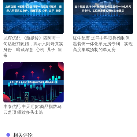
龙辉优配 《甄嬛传》四阿哥一
红牛配资 远洋中科取得预制保
句话敲打甄嬛，揭示六阿哥真实
温装饰一体化单元房专利，实现
身份，暗藏深意_心机_儿子_皇
高度集成预制的单元房
帝
丰泰优配 中天期货:商品指数乌
云盖顶 螺纹多头出逃
相关评论